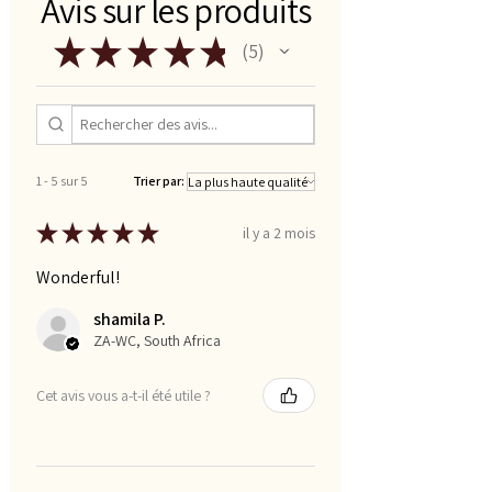
Avis sur les produits
★
★
★
★
★
5
5
1 - 5 sur 5
Trier par:
★
★
★
★
★
il y a 2 mois
Wonderful!
shamila P.
ZA-WC, South Africa
Cet avis vous a-t-il été utile ?