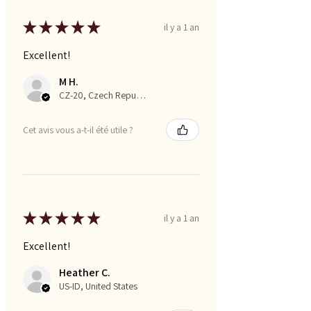
★
★
★
★
★
il y a 1 an
Excellent!
M H.
CZ-20, Czech Republic
Cet avis vous a-t-il été utile ?
★
★
★
★
★
il y a 1 an
Excellent!
Heather C.
US-ID, United States