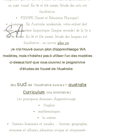
un sujet visuel. En 9e et 10e année, l'étude des arts est
facultative.
PSDHPE (Santé et Éducation Physique)
Langues : En Australie occidentale, votre enfant doit
étudier une matière linguistique (langue seconde) de la 3e à
la 8e année. En 9e et 10e année, l'étude des langues est
facultative - en savoir
plus
ici
Je n'ai trouvé aucun plan d'apprentissage WA
modèles, mais n'hésitez pas à utiliser l'un des modèles
ci-dessus tant que vous couvrez le programme
d'études de l'ouest de l'Australie
sud
au
australie
de l'australie suivez l'
Curriculum
(ou similaire)
Les principaux domaines d'apprentissage
Anglais
mathématiques
la science
Sciences humaines et sociales
– histoire, géographie,
économie et affaires, éducation civique et citoyenneté