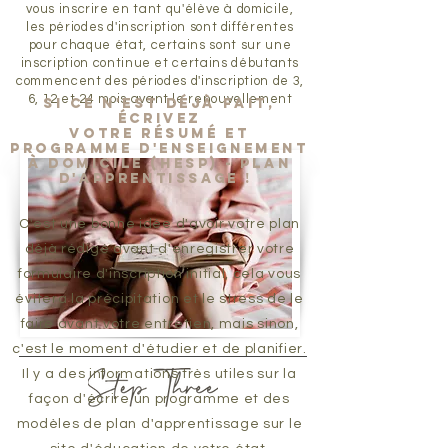
vous inscrire en tant qu'élève à domicile,
les périodes d'inscription sont différentes
pour chaque état, certains sont sur une
inscription continue et certains débutants
commencent des périodes d'inscription de 3,
6, 12 et 24 mois avant le renouvellement
Si ce n'est déjà fait,
écrivez
votre résumé et
programme d'enseignement
à domicile (HESP) - plan
d'apprentissage !
C'est une bonne idée d'avoir votre plan
déjà rédigé avant d'enregistrer votre
formulaire d'inscription initial, cela vous
évitera la précipitation et le stress de le
faire avant votre entretien, mais sinon,
c'est le moment d'étudier et de planifier.
Il y a des informations très utiles sur la
façon d'écrire un programme et des
modèles de plan d'apprentissage sur le