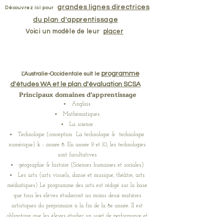
grandes lignes directrices
Découvrez ici pour
du plan d'apprentissage
Voici un modèle de leur
placer
programme
L'Australie-Occidentale suit le
d'études WA et le plan d'évaluation SCSA
Principaux domaines d'apprentissage
Anglais
Mathématiques
La science
Technologie (conception La technologie & technologie
numérique) k - année 8. En année 9 et 10, les technologies
sont facultatives
géographie & histoire (Sciences humaines et sociales)
Les arts (arts visuels, danse et musique, théâtre, arts
médiatiques) Le programme des arts est rédigé sur la base
que tous les élèves étudieront au moins deux matières
artistiques du préprimaire à la fin de la 8e année. Il est
obligatoire que les élèves étudier un sujet de performance et