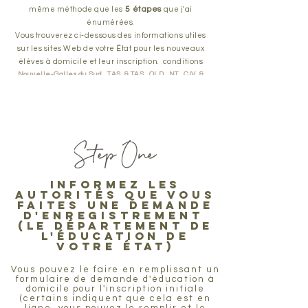
5 étapes
même méthode
que les
que j'ai
énumérées.
Vous trouverez ci-dessous des informations utiles
sur les
sites Web de votre État
pour les nouveaux
élèves à domicile
et leur inscription.
conditions
Nouvelle-Galles du Sud
TAS
&
TAS
QLD
NT
CIV
&
CIV
Washington
SA
ACTE
&
ACTE
Informez les
autorités que vous
faites une demande
d'enregistrement
(le département de
l'éducation de
votre état)
Vous pouvez le faire en remplissant un
formulaire de demande d'éducation à
domicile pour l'inscription initiale
(certains indiquent que cela est en