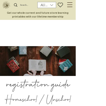
AUD (AU$)
Get our whole current and future store learning
printables with our lifetime membership