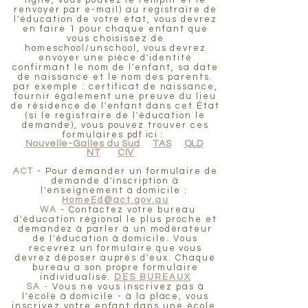
ligne, vous pouvez le remplir et le
renvoyer par e-mail) au registraire de
l'éducation de votre état, vous devrez
en faire 1 pour chaque enfant que
vous choisissez de
homeschool/unschool, vous devrez
envoyer une pièce d'identité
confirmant le nom de l'enfant, sa date
de naissance et le nom des parents.
par exemple : certificat de naissance,
fournir également une preuve du lieu
de résidence de l'enfant dans cet État
(si le registraire de l'éducation le
demande), vous pouvez trouver ces
formulaires pdf
ici :
Nouvelle-Galles du Sud
TAS
QLD
NT
CIV
ACT
- Pour demander un formulaire de
demande d'inscription à
l'enseignement à domicile :
HomeEd@act.gov.au
WA
- Contactez votre bureau
d'éducation régional le plus proche et
demandez à parler à un modérateur
de l'éducation à domicile. Vous
recevrez un formulaire que vous
devrez déposer auprès d'eux. Chaque
bureau a son propre formulaire
individualisé.
DES BUREAUX
SA
-
Vous ne vous inscrivez pas à
l'école à domicile - à la place, vous
inscrivez votre enfant dans une école,