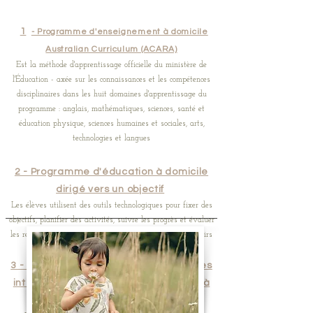
1
- Programme d'enseignement à domicile
Australian Curriculum (ACARA)
Est la méthode d'apprentissage officielle du ministère de
l'Éducation - axée sur les connaissances et les compétences
disciplinaires dans les huit domaines d'apprentissage du
programme : anglais, mathématiques, sciences, santé et
éducation physique, sciences humaines et sociales, arts,
technologies et langues
2 - Programme d'éducation à domicile
dirigé vers un objectif
Les élèves utilisent des outils technologiques pour fixer des
objectifs, planifier des activités, suivre les progrès et évaluer
les résultats plutôt que de simplement terminer des devoirs
sans réfléchir
3 - Enquêtes thématiques/axées sur les
intérêts Programme d'enseignement à
domicile