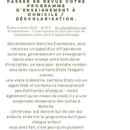
passer en revue votre
programme
d'enseignement à
domicile /
déscolarisation.
États comme QLD
& CIV
ne nécessitent pas
d'entretiens - l'inscription se fait par eux en
examinant votre plan d'apprentissage
Généralement dans les 2 semaines, vous
recevrez un appel d'un AP (personne
autorisée, généralement un enseignant)
après avoir envoyé votre formulaire
d'inscription, ce sera pour prendre rendez-
vous avec vous (certains États l'exigent
comme
une visite à domicile, certains États via un
appel Web et certains ne nécessiteront
pas d'entretien physique) - notez
également qu'en raison de covid, il y a une
suspension temporaire des visites à
domicile.
L'interview est dans le but de voir vos
enfants et de lire le programme écrit pour
chaque enfant
vous avez fait, c'est pour qu'ils puissent