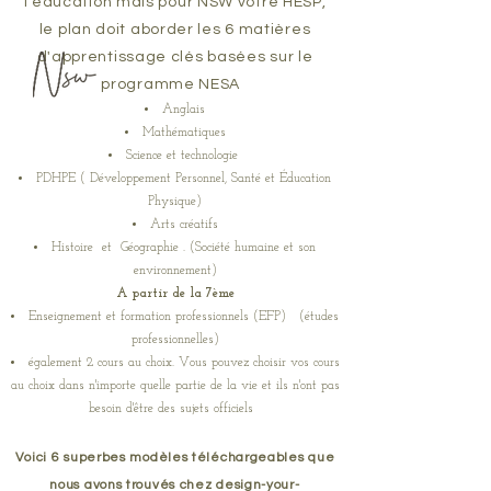
l'éducation mais pour NSW votre HESP,
le plan doit aborder les 6 matières
d'apprentissage clés basées sur le
programme NESA
Anglais
Mathématiques
Science et technologie
PDHPE (
Développement Personnel, Santé et Éducation
Physique)
Arts créatifs
Histoire
et
Géographie
. (Société humaine et son
environnement)
A partir de la 7ème
Enseignement et formation professionnels (EFP) (études
professionnelles)
également 2 cours au choix. Vous pouvez choisir vos cours
au choix dans n'importe quelle partie de la vie et ils n'ont pas
besoin d'être des sujets officiels
Voici 6 superbes modèles téléchargeables que
nous avons trouvés chez design-your-