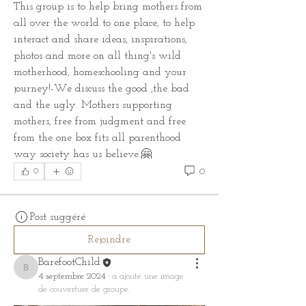
This group is to help bring mothers from 
all over the world to one place, to help 
interact and share ideas, inspirations, 
photos and more on all thing's wild 
motherhood, homeschooling and your 
journey!-We discuss the good ,the bad 
and the ugly. Mothers supporting 
mothers, free from judgment and free 
from the one box fits all parenthood 
way society has us believe.🤗
0
0
Post suggéré
Rejoindre
BarefootChild
BarefootChild
4 septembre 2024
·
a ajouté une image
de couverture de groupe.