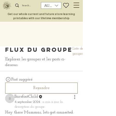
AUD (AU$)
Get our whole current and future store learning
printables with our lifetime membership
Flux du groupe
Liste de
groupes
Explorez les groupes et les posts ci-
dessous.
Post suggéré
Rejoindre
BarefootChild
BarefootChild
4 septembre 2024
·
a mis à jour la
description du groupe.
Hey there Mummas, lets get connected. 