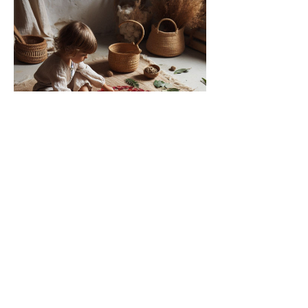
0
0
Post suggéré
Rejoindre
BarefootChild
BarefootChild
22 août 2024
·
a ajouté une image de
couverture de groupe.
Affiliate
Login