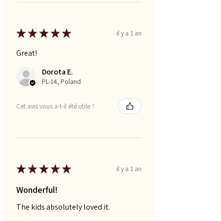
★
★
★
★
★
il y a 1 an
Great!
Dorota E.
PL-14, Poland
Cet avis vous a-t-il été utile ?
★
★
★
★
★
il y a 1 an
Wonderful!
The kids absolutely loved it.