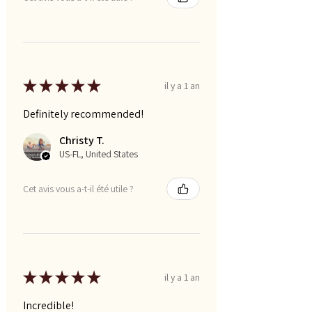
★
★
★
★
★
il y a 1 an
Definitely recommended!
Christy T.
US-FL, United States
Cet avis vous a-t-il été utile ?
★
★
★
★
★
il y a 1 an
Incredible!