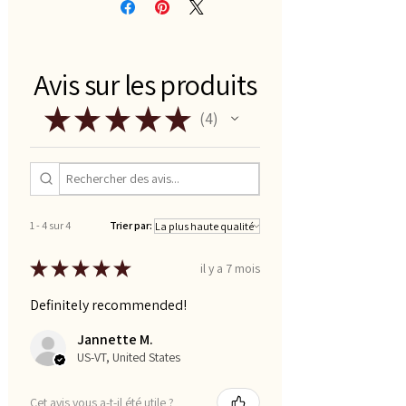
Avis sur les produits
★
★
★
★
★
4
4
1 - 4 sur 4
Trier par:
★
★
★
★
★
il y a 7 mois
Definitely recommended!
Jannette M.
US-VT, United States
Cet avis vous a-t-il été utile ?