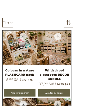
Filtrer
Colours in nature
Wildschool
FLASHCARD pack
classroom DECOR
BUNDLE
Prix original
6,99 $AU
Prix promotionnel
4,55 $AU
Prix original
37,99 $AU
Prix promotionnel
24,70 $AU
Ajouter au panier
Ajouter au panier