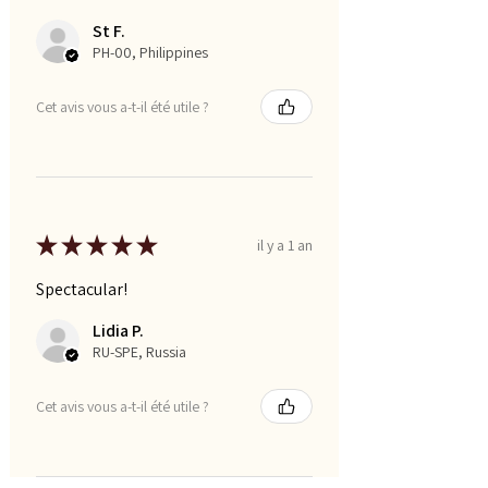
St F.
PH-00, Philippines
Cet avis vous a-t-il été utile ?
★
★
★
★
★
il y a 1 an
Spectacular!
Lidia P.
RU-SPE, Russia
Cet avis vous a-t-il été utile ?