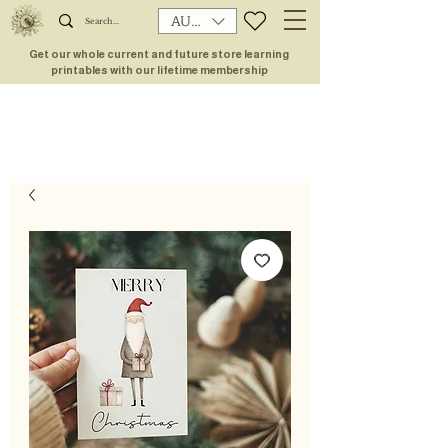
AUD (AU$)
Get our whole current and future store learning
printables with our lifetime membership