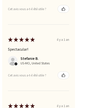
Cet avis vous a-t-il été utile ?
★
★
★
★
★
il y a 1 an
Spectacular!
Stefanie B.
US-MO, United States
Cet avis vous a-t-il été utile ?
★
★
★
★
★
il y a 1 an