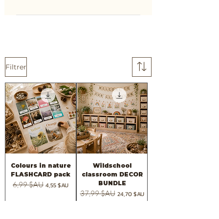
Filtrer
Colours in nature
Wildschool
FLASHCARD pack
classroom DECOR
BUNDLE
Prix original
6,99 $AU
Prix promotionnel
4,55 $AU
Prix original
37,99 $AU
Prix promotionnel
24,70 $AU
Ajouter au panier
Ajouter au panier