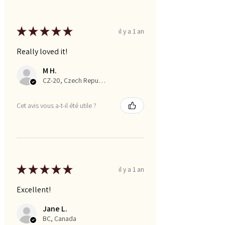
★
★
★
★
★
il y a 1 an
Really loved it!
M H.
CZ-20, Czech Republic
Cet avis vous a-t-il été utile ?
★
★
★
★
★
il y a 1 an
Excellent!
Jane L.
BC, Canada