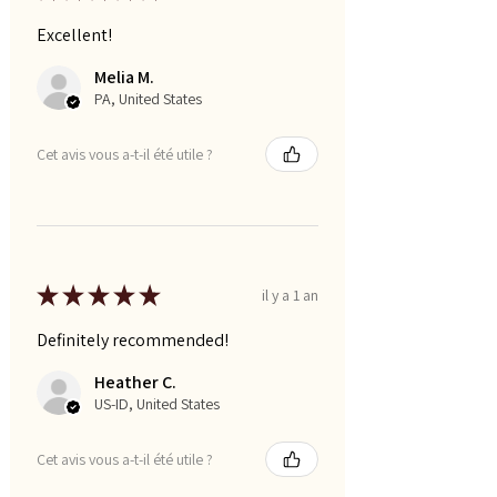
Excellent!
Melia M.
PA, United States
Cet avis vous a-t-il été utile ?
★
★
★
★
★
il y a 1 an
Definitely recommended!
Heather C.
US-ID, United States
Cet avis vous a-t-il été utile ?