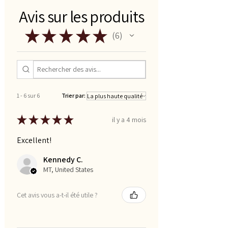
Avis sur les produits
★
★
★
★
★
6
6
1 - 6 sur 6
Trier par:
★
★
★
★
★
il y a 4 mois
Excellent!
Kennedy C.
MT, United States
Cet avis vous a-t-il été utile ?