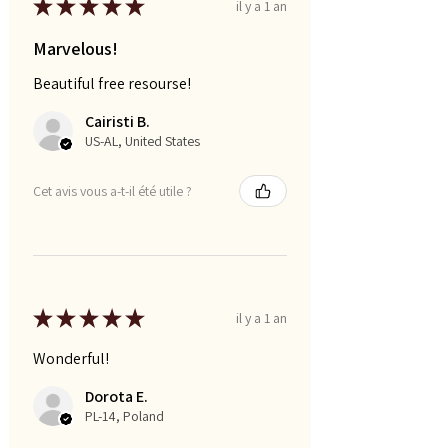
★
★
★
★
★
il y a 1 an
Marvelous!
Beautiful free resourse!
Cairisti B.
US-AL, United States
Cet avis vous a-t-il été utile ?
★
★
★
★
★
il y a 1 an
Wonderful!
Dorota E.
PL-14, Poland