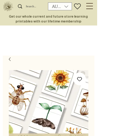
AUD (AU$)
Get our whole current and future store learning
printables with our lifetime membership