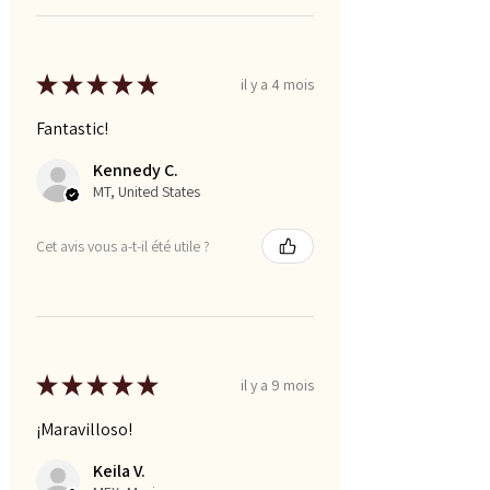
★
★
★
★
★
il y a 4 mois
Fantastic!
Kennedy C.
MT, United States
Cet avis vous a-t-il été utile ?
★
★
★
★
★
il y a 9 mois
¡Maravilloso!
Keila V.