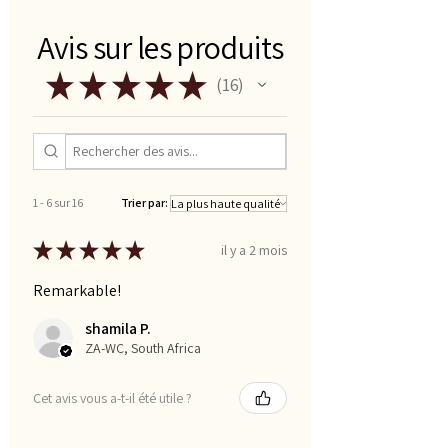
Avis sur les produits
★
★
★
★
★
16
16
1 - 6 sur 16
Trier par:
★
★
★
★
★
il y a 2 mois
Remarkable!
shamila P.
ZA-WC, South Africa
Cet avis vous a-t-il été utile ?