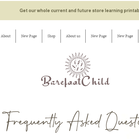
Get our whole current and future store learning printa
About
New Page
Shop
About us
New Page
New Page