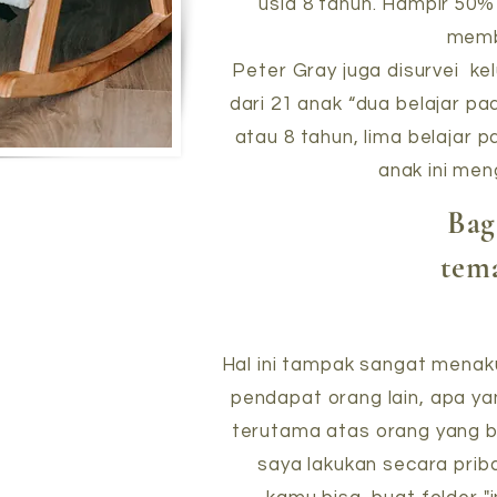
usia 8 tahun. Hampir 50%
memb
Peter Gray juga disurvei
kel
dari 21 anak “dua belajar pa
atau 8 tahun, lima belajar p
anak ini men
Bag
tem
Hal ini tampak sangat menak
pendapat orang lain, apa ya
terutama atas orang yang be
saya lakukan secara priba