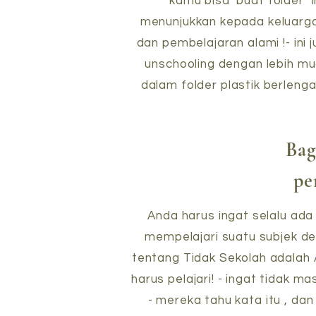
kamu bisa buat folder "
menunjukkan kepada keluarga
dan pembelajaran alami !- i
unschooling dengan lebih m
dalam folder plastik berleng
Bag
pe
Anda harus ingat selalu ad
mempelajari suatu subjek d
tentang Tidak Sekolah adalah 
harus pelajari! - ingat tidak m
- mereka tahu kata itu , da