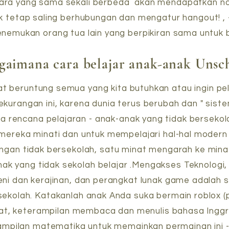
 cara yang sama sekali berbeda akan mendapatkan no
k tetap saling berhubungan dan mengatur hangout! , 
enemukan orang tua lain yang berpikiran sama untuk
gaimana cara belajar anak-anak Unsc
ngat beruntung semua yang kita butuhkan atau ingin pe
ekurangan ini, karena dunia terus berubah dan " sist
a rencana pelajaran - anak-anak yang tidak bersekol
 mereka minati dan untuk mempelajari hal-hal moder
ngan tidak bersekolah, satu minat mengarah ke mina
anak yang tidak sekolah belajar .Mengakses Teknologi,
eni dan kerajinan, dan perangkat lunak game adalah 
sekolah. Katakanlah anak Anda suka bermain roblox (
, keterampilan membaca dan menulis bahasa Inggri
pilan matematika untuk memainkan permainan ini -