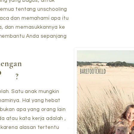
ing yang bagus, untuk
 semua tentang unschooling
baca dan memahami apa itu
da, dan memasukkannya ke
uk membantu Anda sepanjang
dengan
?
?
lah. Satu anak mungkin
haminya. Hal yang hebat
 bukan apa yang orang lain
da atau kata kerja adalah ,
 karena alasan tertentu