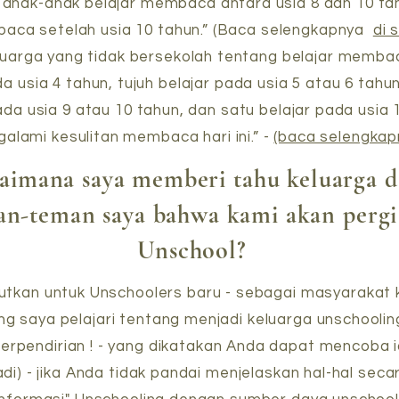
 anak-anak belajar membaca antara usia 8 dan 10 tah
aca setelah usia 10 tahun.” (Baca selengkapnya
di s
uarga yang tidak bersekolah tentang belajar mem
da usia 4 tahun, tujuh belajar pada usia 5 atau 6 tahu
ada usia 9 atau 10 tahun, dan satu belajar pada usia 
galami kesulitan membaca hari ini.” -
(baca selengkapn
aimana saya memberi tahu keluarga 
an-teman saya bahwa kami akan pergi
Unschool?
utkan untuk Unschoolers baru - sebagai masyarakat 
ng saya pelajari tentang menjadi keluarga unschoolin
rpendirian ! - yang dikatakan Anda dapat mencoba ide
di) - jika Anda tidak pandai menjelaskan hal-hal secar