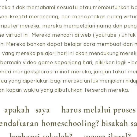
reka tidak memahami sesuatu atau membutuhkan ban
eni kreatif merancang, dan menciptakan ruang virtu
komputer mereka, mereka mempelajari nama dan peng
 virtual ini. Mereka mencari di web ( youtube ) unt
in. Mereka bahkan dapat belajar cara membuat dan
yang mereka pelajari hari ini akan mendukung mereka
bermain video game sepanjang hari, pikirkan lagi! - 
 Anda mengeksplorasi minat mereka, jangan takut mer
ua yang diperlukan bagi
mereka
untuk menjalani hid
an kapan waktu yang dibutuhkan terserah mereka.
apakah
saya
harus melalui proses
endaftaran homeschooling? bisakah s
berhenti sekolah?
secara ilegal?