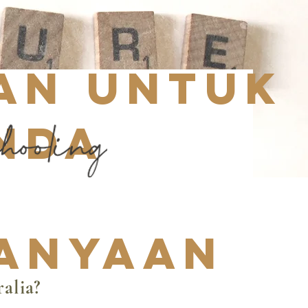
an untuk
nda
anyaan
alia?