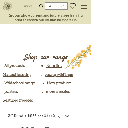
AUD (AU$)
Get our whole current and future store learning
printables with our lifetime membership
Shop our range
Bundles
All products
Natural learning
young wildlings
Wildschool range
New products
posters
more freebies
Featured freebies
ראשי
SC Bundle 14173 cd40d442