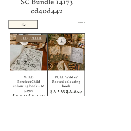
SC Bundle 14173
cd40d442
2 מוצרים
מיון
FEATURED FREEBIE
WILD
FULL Wild &
BarefootChild
Rooted colouring
colouring book - 10
book
pages
מחיר רגיל
מחיר מבצע
מחיר רגיל
מחיר מבצע
SPRING35
SPRING35
הוספה לסל
הוספה לסל