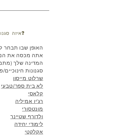
איזה סגנון של חינוך ביתי יש לבחור?
האופן שבו תבחר לח
אתה מכסה את הנו
המדינה שלך (מתמטי
סגנונות חינוכיים/פ
שרלוט מייסון
לא בית ספר/טבעי
קלאסי
רג'יו אמיליה
מונטסורי
ולדורף שטיינר
לימודי יחידה
אקלקטי