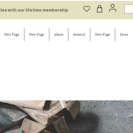
bles with our lifetime membership
New Page
New Page
About
General
New Page
More