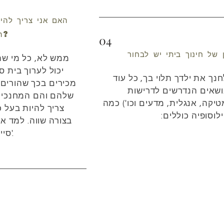
האם אני צריך להי
הילד שלי בבית?
04
ממש לא, כל מי שה
יכול לערוך בית ס
נך את ילדך תלוי בך, כל עוד
מכירים בכך שהורים י
שאים הנדרשים לדרישות
שלהם והם המחנכים 
קה, אנגלית, מדעים וכו') כמה
צריך להיות בעל כ
ילוסופיה כוללים:
בצורה שווה. למד א
סיימתי את שנה ט'.