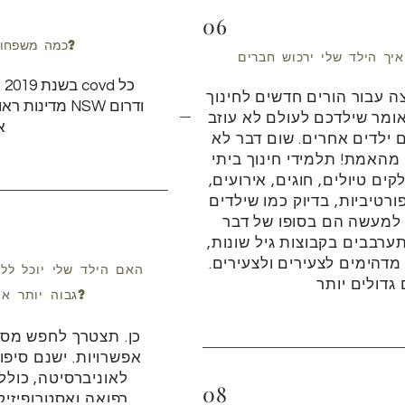
06
כמה משפחות בית ספר באוסטרליה?
יך הילד שלי ירכוש חברים
ה עבור הורים חדשים לחינוך
מדינות ראו בק
ו אומר שילדכם לעולם לא עוזב
א
 ילדים אחרים. שום דבר לא
 מהאמת! תלמידי חינוך ביתי
קים טיולים, חוגים, אירועים,
ורטיביות, בדיוק כמו שילדים
 למעשה הם בסופו של דבר
ערבבים בקבוצות גיל שונות,
מדהימים לצעירים ולצעירים.
האם הילד שלי יוכל ללמ
גבוה יותר אם הם בבית - לימודים?
כן. תצטרך לחפש מסל
אפשרויות. ישנם סיפו
לאוניברסיטה, כולל
08
רפואה ואסטרופיזיק