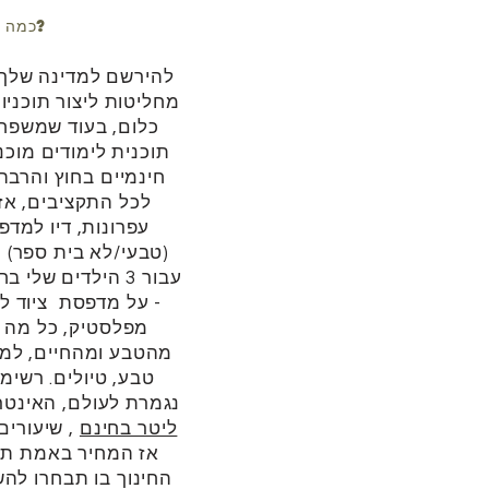
כמה עולה בית ספר?
להירשם למדינה שלך
מחליטות ליצור תוכניו
כלום, בעוד שמשפח
תוכנית לימודים מוכ
חינמיים בחוץ והרבה
לכל התקציבים, אז 
עפרונות, דיו למדפס
(טבעי/לא בית ספר) -
- על מדפסת ציוד לאמ
מפלסטיק, כל מה ש
מהטבע ומהחיים, למש
טבע, טיולים. רשי
נגמרת לעולם, האינט
ליטר בחינם
, שיעורים
אז המחיר באמת תל
החינוך בו תבחרו לה