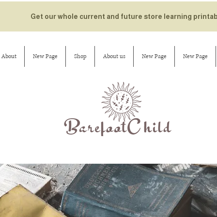
Get our whole current and future store learning printa
About
New Page
Shop
About us
New Page
New Page