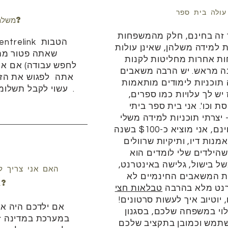
משלמים לך לבית הספר?
 זה בחינם, חלק מהמשפחות
הטבות
entrelink
ת למידה משלהן, שאינן עולות
שאתה פטור מה
ות אחרות מחליטות לקנות
לחפש עבודה) אם את
נה מראש. יש הרבה משאבים
אתה
לפגוש את
הז
 תוכניות לימודים מותאמות
.
עשוי לקבל תשלומ
יש לך עלויות כמו ספרים,
ת וכו'. אני בית ספר ביתי
 יצרתי תוכניות למידה משלי
עבור 3 הילדים שלי בחינם, אני מוציא כ-$100 בשנה
נות דיו, ותיקיות שרוולים
הילדים שלי לומדים הוא
ל בישול, גלישה באינטרנט,
האם אני צריך ל
מת המשאבים החינמיים לא
ביתי-בית ספר?
רנט מלא בהרבה
טבלאות חצי
, יוטיוב איך לעשות סרטונים!
אם ילדכם היה אי
וי במשפחה שלכם, בסגנון
במערכת במדינה זו
שתמש וכמובן בתקציב שלכם