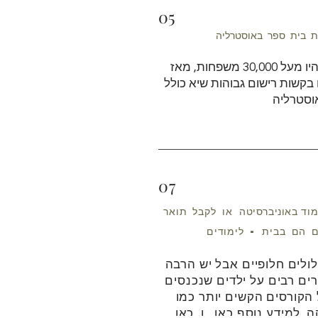
05
בשנת 2019 היו מעל 30,000 משפחות, מאז covd כל
שות רישום גבוהות שיא כולל NSW ודרום
וסטרליה
07
וד
באוניברסיטה
או לקבל תואר
ולים חלופיים אבל יש הרבה
רים רבים על ילדים שנכנסים
 הקורסים הקשים יותר כמו
ה. למידע נוסף
כאן
ו
כאן