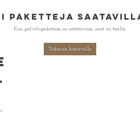
Ei paketteja saatavill
Kun palvelupaketteja on ostettavissa, näet ne täällä.
e
Takaisin kotisivulle
e
l
ne