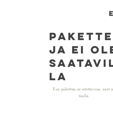
Pakett
ja ei ol
saatavi
la
Kun paketteja on ostettavissa, näet 
täällä.