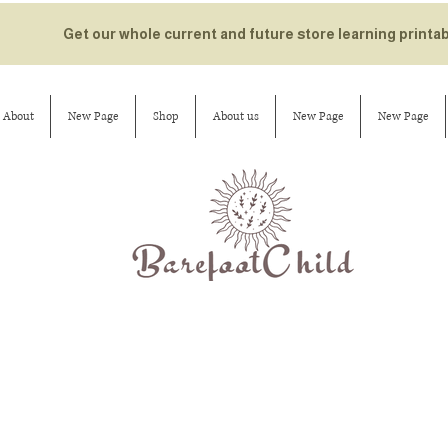
Get our whole current and future store learning printa
About
New Page
Shop
About us
New Page
New Page