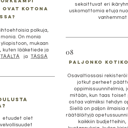
korkeampi
sekoittuvat eri ikäryh
e ovat kotona
uskomattomia etuja nuore
issa?
vanhemmat 
ihtoehtoisia polkuja,
 monia. On monia
 yliopistoon, mukaan
, kuten lääketiede ja
08
ä
TÄÄLTÄ
ja
TÄSSÄ
Paljonko kotik
Osavaltiossasi rekisteröi
jotkut perheet päätt
oppimissuunnitelmia, 
mitään, kun taas toiset
oulusta
ostaa valmiiksi tehdyn 
a?
Siellä on paljon ilmaisia
räätälöityjä opetussuunni
etuudet olet
kaikkiin budjetteihin, 
velvollisuudet