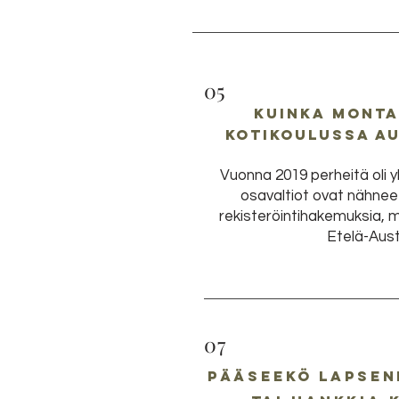
05
Kuinka monta
kotikoulussa A
Vuonna 2019 perheitä oli yl
osavaltiot ovat nähne
rekisteröintihakemuksia, 
Etelä-Aust
07
pääseekö lapsen