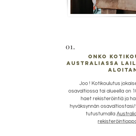
01.
Onko kotiko
Australiassa lail
aloita
Joo ! Kotikoulutus jokai
osavaltiossa tai alueella on 10
haet rekisteröintiä ja h
hyväksynnän osavaltiostasi/ta
tutustumalla
Australi
rekisteröintiop