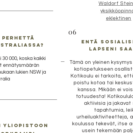
Waldorf Stei
yksikköopinn
eklektinen
06
 perhettä
entä sosialis
ustraliassa?
lapseni saa
i 30 000, koska kaikki
Tämä on yleinen kysymys j
et ennätysmäärän
kotiopetukseen osallist
mukaan lukien NSW ja
Kotikoulu ei tarkoita, et
ralia
poistu kotoa tai keskus
kanssa. Mikään ei voi
totuudesta! Kotikoulula
aktiivisia ja jakavat 
tapahtumia, leik
urheiluaktiviteetteja, 
koulussa tekevät, itse 
i
yliopistoon
usein tekemään pal