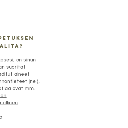
opetuksen
alita?
psesi, on sinun
an suoritat
aditut aineet
nnontieteet jne.),
sofiaa ovat mm.
son
nollinen
ia