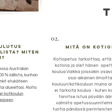
t
02.
ulutus
mitä on koti
lista? Miten
n?
Kotiopetus tarkoittaa, että
kotona ja olet
hänen
opetta
sessa Australian
koulua.Vaikka joissakin osava
0 % laillista, kunhan
osa-aikainen ilmoitt
ankit etukäteen
kouluun/kotikouluun muina a
i alueeltasi. Aloita
ei tarkoita koulua - kuten k
an kotikoulun
tarvitse istua pöydän ää
paaseen
valmiita opetussuunnitelmi
tuntia päivässä perinteiste