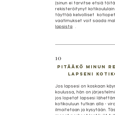
(sinun ei tarvitse etsiä töitä
rekisteröitynyt kotikoululain
täyttää
kelvolliset
kotiope
vaatimukset voit saada ma
lapsista
.
10
pitääkö minun r
lapseni koti
Jos lapsesi on koskaan käy
koulussa, hän on järjestelmä
jos lopetat lapsesi lähettä
kotikouluun tutkan alla - vir
ilmoitetaan ja kysytään. Tä