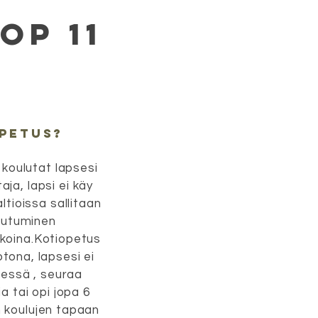
op 11
opetus?
 koulutat lapsesi
ja, lapsi ei käy
ltioissa sallitaan
autuminen
ikoina.Kotiopetus
otona, lapsesi ei
ressä , seuraa
a tai opi jopa 6
n koulujen tapaan