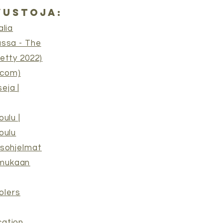
vustoja:
alia
assa - The
tetty 2022)
.com)
eja |
oulu |
oulu
usohjelmat
 mukaan
olers
cation