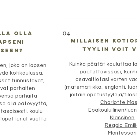
04
lla olla
Millaisen koti
apseni
tyylin voit v
kseen?
Kuinka päätät kouluttaa la
en, joka on lapsen
päätettävissäsi, kunh
ydä kotikoulussa,
osavaltiotasi varten va
ukset tunnustavat,
(matematiikka, englanti, luo
vät parhaiten
joitain opetustyylejä/filo
sensa parhaita
Charlotte Ma
tse olla pätevyyttä,
Epäkoulullinen/luon
tasaisesti. koulu
Klassinen
 lopettanut vuotta
Reggio Emil
Montessori