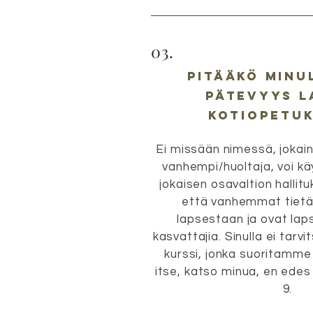
03.
Pitääkö minu
pätevyys l
kotiopetu
Ei missään nimessä, jokain
vanhempi/huoltaja, voi kä
jokaisen osavaltion hallit
että vanhemmat tietä
lapsestaan ja ovat lap
kasvattajia. Sinulla ei tarvi
kurssi, jonka suoritamme 
itse, katso minua, en edes
9.