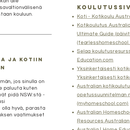
kan alle
koulutussi
savaltionvälisenä
staan kouluun.
Koti - Kotikoulu Austr
Kotikoulutus Australi
Ultimate Guide (päivi
(fearlesshomeschool
Selaa koulutusresurss
a ja kotiin
Education.com
un
Yksinkertaisesti kotik
Yksinkertaisesti kotik
ämän, jos sinulla on
Australian kotikoulut
le paluuta kuten
ivät pidä NSW:stä -
opetussuunnitelman
asi
(myhomeschool.com)
 olla hyvä, parasta
Australian Homescho
tuksen vaatimukset
Resources Australian
Australia | Home Edu