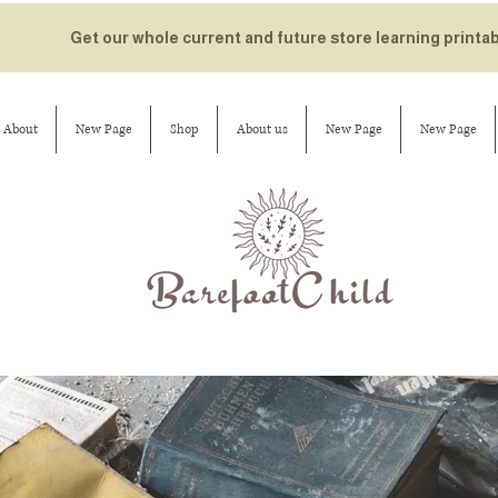
Get our whole current and future store learning printa
About
New Page
Shop
About us
New Page
New Page