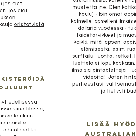
kustannuksia, kuten kirjo
) jos olet
mustetta jne. Olen kotiko
en, jos olet
koulu) - loin omat opp
tuksen
kolmelle lapselleni ilmais
ksuja
eristetyistä
dollaria vuodessa - t
taidetarvikkeet ja muov
kaikki, mitä lapseni oppi
elämisestä, esim. ruo
surffailu, luonto, retket.
luettelo ei lopu koskaan
ilmaisia pintabletteja
, l
videoita! Joten hinta
ekisteröidä
perheestäsi, valitsemast
kouluun?
ja tietysti bu
nyt edellisessä
ssä siinä tilassa,
misen kouluun
anomaisille
lisää hyöd
stä huolimatta
Australian