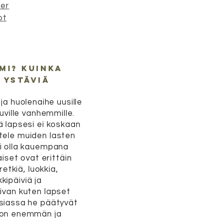
ner
ot
mi? kuinka
 ystäviä
a huolenaihe uusille
uville vanhemmille.
tä lapsesi ei koskaan
tele muiden lasten
si olla kauempana
iset ovat erittäin
retkiä, luokkia,
kipäiviä ja
aivan kuten lapset
asiassa he päätyvät
jon enemmän ja