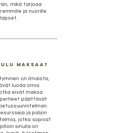
miin, mikä tarjoaa
mmille ja nuorille.
lapset.
oulu maksaa?
tyminen on ilmaista,
ävät luoda omia
jotka eivät maksa
 perheet päättävät
opetussuunnitelman.
 resursseja ja paljon
telmia, jotka sopivat
jolloin sinulla on