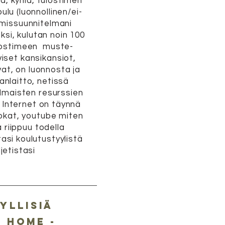
ja, kyniä, tulostimen
ulu (luonnollinen/ei-
imissuunnitelmani
eksi, kulutan noin 100
ulostimeen muste-
iset kansikansiot,
vat, on luonnosta ja
anlaitto, netissä
 Ilmaisten resurssien
, Internet on täynnä
uokat, youtube miten
 riippuu todella
asi koulutustyylistä
djetistasi
yllisiä
 Home -