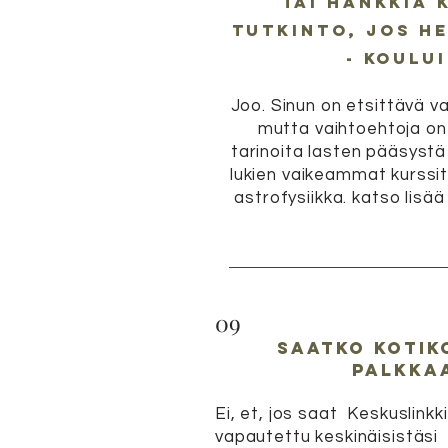
tai hankkia 
tutkinto, jos h
- koulu
Joo. Sinun on etsittävä va
mutta vaihtoehtoja on
tarinoita lasten pääsystä
lukien vaikeammat kurssit
astrofysiikka. katso lisä
09
saatko kotik
palkka
Ei, et, jos
saat
Keskuslinkki
vapautettu
keskinäisistäsi