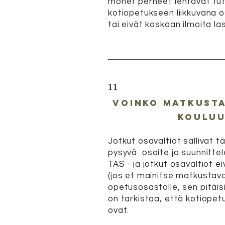
monet perheet lentävät tut
kotiopetukseen liikkuvana
o
tai eivät koskaan ilmoita la
11
voinko matkusta
koulu
Jotkut osavaltiot sallivat t
pysyvä
osoite ja suunnitte
TAS - ja jotkut osavaltiot e
(jos et mainitse matkustav
opetusosastolle, sen pitäisi
on tarkistaa, että kotiope
ovat.