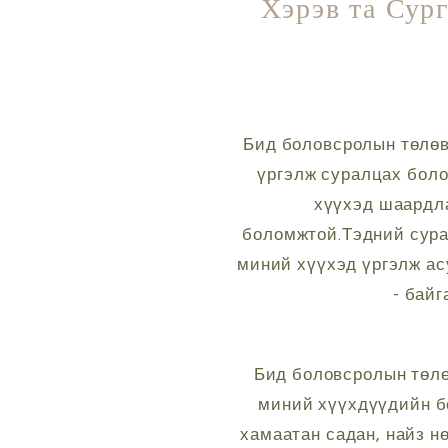
Хэрэв та Сург
Бид боловсролын төлөв
үргэлж суралцах боло
хүүхэд шаардла
боломжтой.Тэдний сурах
миний хүүхэд үргэлж асу
- бай
Бид боловсролын төлө
миний хүүхдүүдийн бо
хамаатан садан, найз н