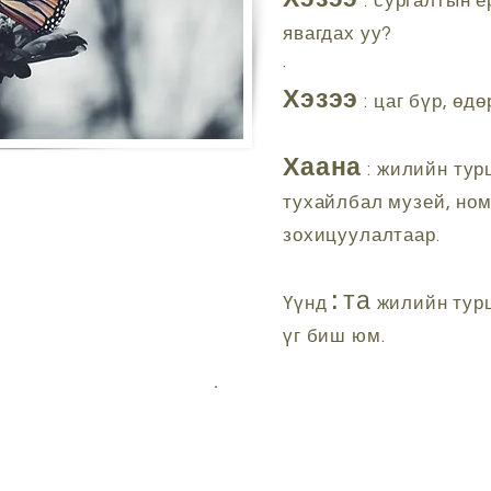
: сургалтын 
явагдах уу?
·
Хэзээ
: цаг бүр, өд
Хаана
: жилийн тур
тухайлбал музей, ном
зохицуулалтаар.
:
та
Үүнд
жилийн турш
үг биш юм.