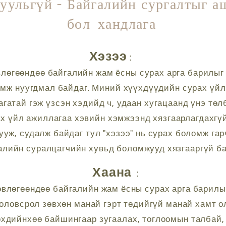
уульгүй - Байгалийн сургалтыг а
бол
хандлага
Хэзээ
:
лөгөөндөө байгалийн жам ёсны сурах арга барилыг
мж нуугдмал байдаг. Миний хүүхдүүдийн сурах үйл
гатай гэж үзсэн хэдийд ч, удаан хугацаанд үнэ төл
 үйл ажиллагаа хэвийн хэмжээнд хязгаарлагдахгүй.
уж, судалж байдаг тул "хэзээ" нь сурах боломж гар
галийн суралцагчийн хувьд боломжууд хязгааргүй ба
Хаана
:
влөгөөндөө байгалийн жам ёсны сурах арга барилы
ловсрол зөвхөн манай гэрт төдийгүй манай хамт ол
өхдийнхөө байшингаар зугаалах, тоглоомын талбай, у