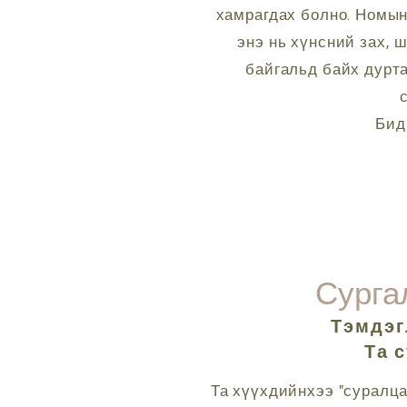
хамрагдах болно. Номын
энэ нь хүнсний зах, 
байгальд байх дурт
Бид
Сургал
Тэмдэг
Та 
Та хүүхдийнхээ "суралца