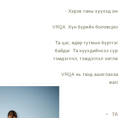
- Хэрэв таны хүүхэд о
VRQA
Хүн бүрийн боловсрол
Та цаг, өдөр тутмын бүртгэ
байдаг
Та хүүхдийнхээ сур
тэмдэглэл, тэмдэглэл хөтлөх
VRQA нь танд ашиглахаар
жаг
Үй