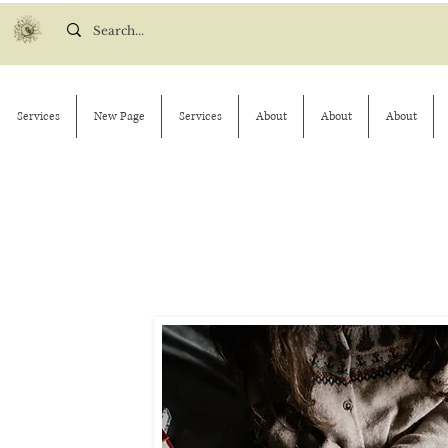
Services
New Page
Services
About
About
About