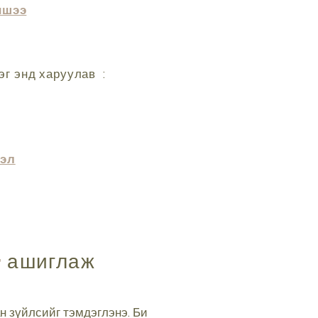
ишээ
эг энд харуулав
:
гэл
г
ашиглаж
н зүйлсийг тэмдэглэнэ. Би