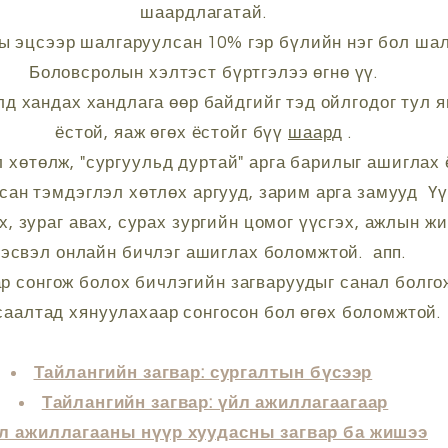
шаардлагатай.
ны эцсээр шалгаруулсан 10% гэр бүлийн нэг бол ш
Боловсролын хэлтэст бүртгэлээ өгнө үү.
д хандах хандлага өөр байдгийг тэд ойлгодог тул 
ёстой, яаж өгөх ёстойг бүү
шаард
.
л хөтөлж, "сургуульд дуртай" арга барилыг ашиглах 
сан тэмдэглэл хөтлөх аргууд, зарим арга замууд
Үү
, зураг авах, сурах зургийн цомог үүсгэх, ажлын ж
эсвэл онлайн бичлэг ашиглах боломжтой.
апп.
 сонгож болох бичлэгийн загваруудыг санал болгож
саалтад хянуулахаар сонгосон бол өгөх боломжтой.
Тайлангийн загвар: сургалтын бүсээр
Тайлангийн загвар: үйл ажиллагаагаар
л ажиллагааны нүүр хуудасны загвар ба жишээ