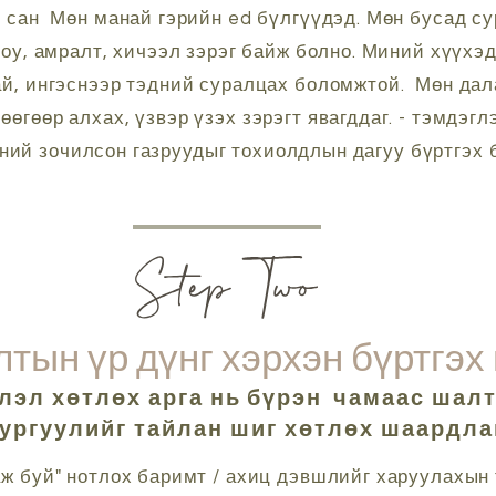
 сан
Мөн манай гэрийн ed бүлгүүдэд. Мөн бусад су
шоу, амралт, хичээл зэрэг байж болно. Миний хүүхэ
ай, ингэснээр тэдний суралцах боломжтой.
Мөн дала
сөөгөөр алхах, үзвэр үзэх зэрэгт явагддаг. - тэмдэгл
ний зочилсон газруудыг тохиолдлын дагуу бүртгэх 
тын үр дүнг хэрхэн бүртгэх 
лэл хөтлөх арга нь
бүрэн
чамаас шалт
сургуулийг тайлан шиг хөтлөх шаардла
ж буй" нотлох баримт / ахиц дэвшлийг харуулахын 