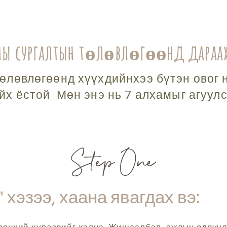
ны сургалтын төлөвлөгөөнд дараа
.
өлөвлөгөөнд хүүхдийнхээ бүтэн овог н
йх ёстой
Мөн энэ нь 7 алхамыг агуулс
 хэзээ, хаана явагдах вэ: