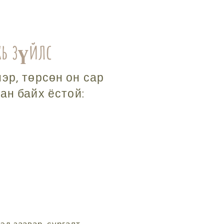
хь зүйлс
эр, төрсөн он сар
ан байх ёстой: