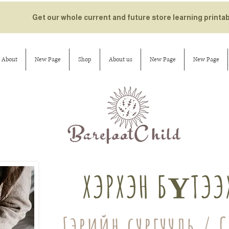
Get our whole current and future store learning printa
About
New Page
Shop
About us
New Page
New Page
ХЭРХЭН БҮТЭЭ
Гэрийн сургууль / 