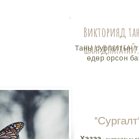
Викторияд та
шаардлагатай
Таны сургалтын т
өдөр орсон ба
"Сургалт"
Хэзээ