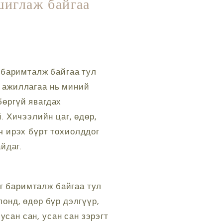
шиглаж байгаа
 баримталж байгаа тул
 ажиллагаа нь миний
бөргүй явагдах
 Хичээлийн цаг, өдөр,
ч ирэх бүрт тохиолддог
йдаг.
г баримталж байгаа тул
онд, өдөр бүр дэлгүүр,
сан сан, усан сан зэрэгт