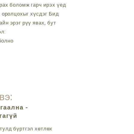
рах боломж гарч ирэх үед
д оролцохыг хүсдэг Бид
йн эрэг рүү явах, бут
эл:
болно
вэ:
гаална -
гагүй
тулд бүртгэл хөтлөх