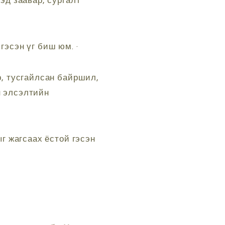
эд заавар, сургалт
 гэсэн үг биш юм. ·
р, тусгайлсан байршил,
н элсэлтийн
 жагсаах ёстой гэсэн