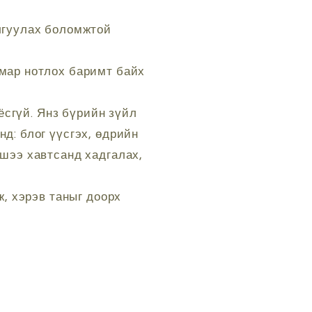
алгуулах боломжтой
ямар нотлох баримт байх
ёсгүй. Янз бүрийн зүйл
нд: блог үүсгэх, өдрийн
ишээ хавтсанд хадгалах,
, хэрэв таныг доорх