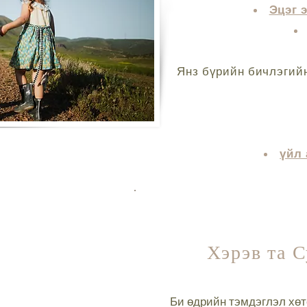
Эцэг 
Янз бүрийн бичлэгийн
үйл
Хэрэв та С
Би өдрийн тэмдэглэл хөт