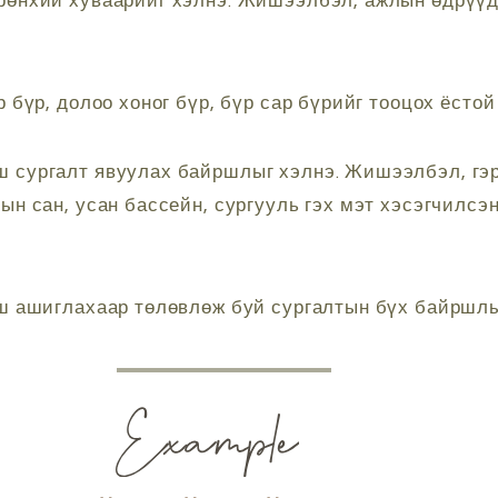
ерөнхий хуваарийг хэлнэ. Жишээлбэл, ажлын өдрүүд
өр бүр, долоо хоног бүр, бүр сар бүрийг тооцох ёстой
ш сургалт явуулах байршлыг хэлнэ. Жишээлбэл, гэ
ын сан, усан бассейн, сургууль гэх мэт хэсэгчилсэ
 ашиглахаар төлөвлөж буй сургалтын бүх байршлыг