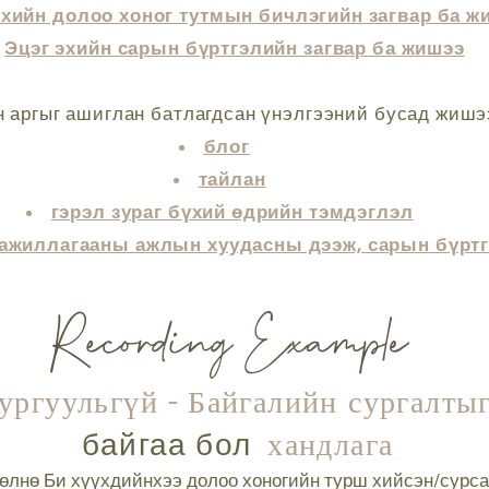
эхийн долоо хоног тутмын бичлэгийн загвар ба ж
Эцэг эхийн сарын бүртгэлийн загвар ба жишээ
 аргыг ашиглан батлагдсан үнэлгээний бусад жишэ
блог
тайлан
гэрэл зураг бүхий өдрийн тэмдэглэл
 ажиллагааны ажлын хуудасны дээж, сарын бүрт
ургуульгүй -
Байгалийн сургалты
хандлага
байгаа бол
өлнө Би хүүхдийнхээ долоо хоногийн турш хийсэн/сурса