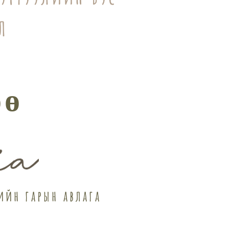
л
өө
ийн гарын авлага