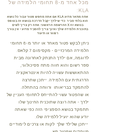
מכל אחד מ-8 תחומי הלמידה של
KLA:
אם אתה מחפש פטור עבור כל נושא KLA אתה מתאר מדוע
הוא
בלתי סביר
כדי שילדך יקבל הדרכה בנושא זה בטופס
ההרשמה הראשוני. אתה רק צריך לשים X בנושא זה
-
בתוכנית הלמידה שלך ואינך צריך להסביר מדוע
אין צורך
רפואי או תיעוד
ניתן לבקש פטור מאחד או יותר מ-8 תחומי
הלמידה המרכזיים - מקסימום 7 קלאס.
לדוגמה, אם ילדך התנתק לאחרונה מבית
ספר רשום והוא חווה מתח פסיכולוגי,
ההתאוששות עשויה להיות אינטראקציה
הדרגתית עם הלמידה. ייתכן שתרצה
להתמקד בבריאותו
ורווחה בהתחלה.
או שהפטור עשוי להתייחס לתחומי העניין של
ילדך - אתה רוצה שתוכנית החינוך שלו
תתמקד בנושא הספציפי הזה כפי שאתה
יודע שהוא יועיל ללמידה שלו.
ייתכן שלילד שלך
לקות או צרכים לימודיים
מיוחדים שפטור מא