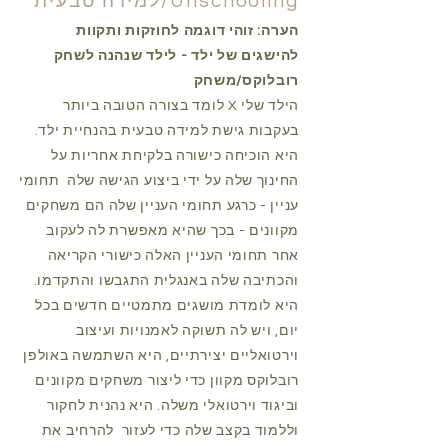
Unschooling/למידה טבעית
הערה: זוהי דוגמה לחוזקות ותקוות
להישגים של ילד - לילד שנהנה לשחק
רובלוקס/משחק
הילד שלי X לומד בצורה הטובה ביותר
בעקבות גישת למידה טבעית בהנחיית ילד.
היא הוכיחה כישורה בלקיחת אחריות על
החינוך שלה על ידי ביצוע הגישה שלה
תחומי
עניין - כרגע תחומי העניין שלה הם משחקים
מקוונים - בכך שהיא מאפשרת לה לעקוב
אחר תחומי העניין האלה כישורי הקריאה
והכתיבה שלה באנגלית התגבשו והתקדמו.
היא לומדת מושגים מתמטיים חדשים בכל
יום, ויש לה תשוקה לאמנויות ועיצוב
וירטואליים יצירתיים, היא השתמשה באולפן
רובלוקס מקוון כדי ליצור משחקים מקוונים
וביגוד וירטואלי משלה. היא נהנית לחקור
וללמוד בקצב שלה כדי לעזור
להרחיב את