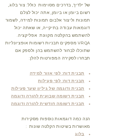
של ילדיך, בדרכים מסוימות
כולל: צור בלוג,
רשום ביומן או ביומן, אתה יכול לצלם
תמונות וליצור אלבום תמונות למידה, לשמור
דוגמאות עבודה בתיקייה, או שאתה יכול
להשתמש בהקלטה מקוונת
אפליקציה.
VRQA מספקים תבניות רשומות אופציונליות
שתוכלו לבחור להשתמש בהן ולספק אם
תבחרו לסקירה המפורטות להלן:
תבנית דוח: לפי אזור למידה
תבנית דוח: לפי פעילות
תבנית ודוגמה של גיליון שער פעילות
תבנית רשומה שבועית להורה ודוגמה
תבנית רשומה חודשית להורה ודוגמה
הנה כמה דוגמאות נוספות מסקירות
מאושרות בשיטות הקלטה שונות
:
בלוג