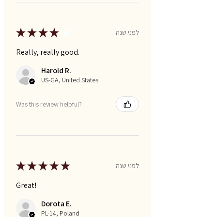
★
★
★
★
★
לפני שנה
Really, really good.
Harold R.
US-GA, United States
Was this review helpful?
★
★
★
★
★
לפני שנה
Great!
Dorota E.
PL-14, Poland