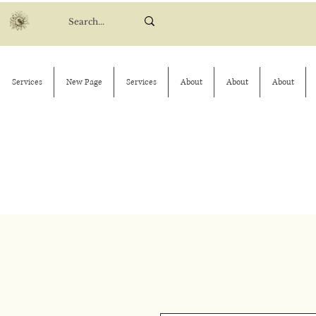
Services
New Page
Services
About
About
About