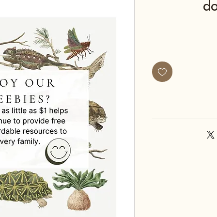
do
חיר