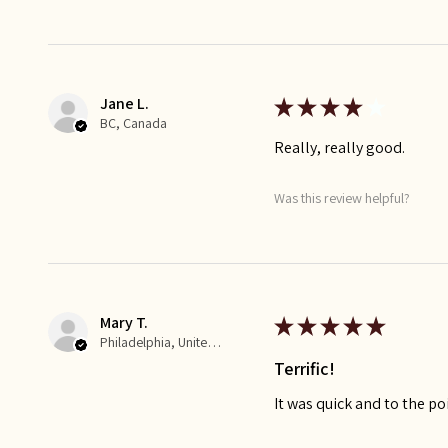
Jane L.
★
★
★
★
★
BC, Canada
Really, really good.
Was this review helpful?
Mary T.
★
★
★
★
★
Philadelphia, United States
Terrific!
It was quick and to the po