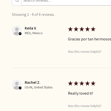
Showing 1 - 4 of 4 reviews.
Keila V.
★
★
★
★
★
MEX, Mexico
Gracias por tan hermoso
Was this review helpful?
Rachel Z.
★
★
★
★
★
US-IN, United States
Really loved it!
Was this review helpful?