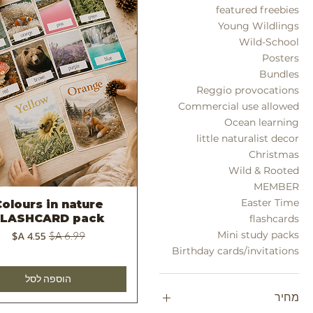
featured freebies
Young Wildlings
Wild-School
Posters
Bundles
Reggio provocations
Commercial use allowed
Ocean learning
little naturalist decor
Christmas
Wild & Rooted
MEMBER
Easter Time
olours in nature
תצוגה מהירה
FLASHCARD pack
flashcards
מחיר רגיל
מחיר מבצע
Mini study packs
Birthday cards/invitations
הוספה לסל
מחיר