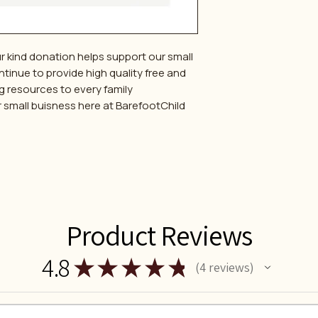
ur kind donation helps support our small
tinue to provide high quality free and
g resources to every family.
small buisness here at BarefootChild.
Product Reviews
4.8
★
★
★
★
★
4
reviews
4