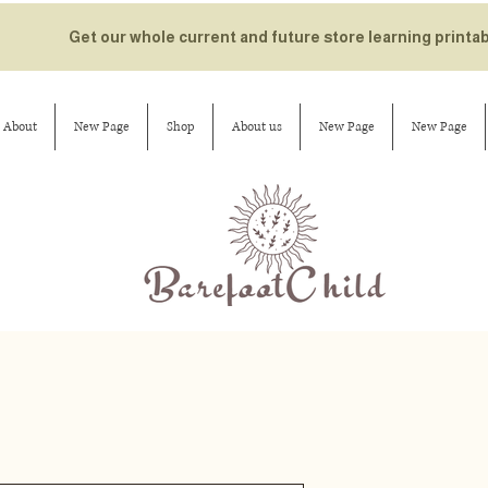
Get our whole current and future store learning printa
About
New Page
Shop
About us
New Page
New Page