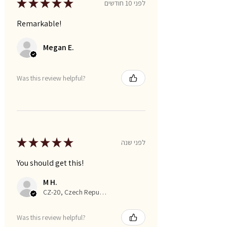
★
★
★
★
★
לפני 10 חודשים
Remarkable!
Megan E.
Was this review helpful?
★
★
★
★
★
לפני שנה
You should get this!
M H.
CZ-20, Czech Republic
Was this review helpful?