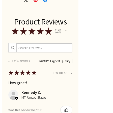
Product Reviews
★
★
★
★
★
19
19
1 - 6 of 19 reviews
Sort By:
★
★
★
★
★
לפני 4 חודשים
How great!
Kennedy C.
MT, United States
Was this review helpful?