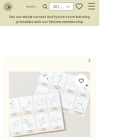
AUD (AU$)
Get our whole current and future store learning
printables with our lifetime membership