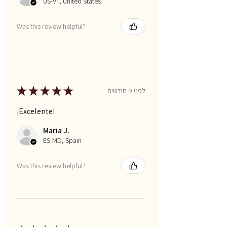
US-VT, United States
Was this review helpful?
★
★
★
★
★
לפני 9 חודשים
¡Excelente!
Maria J.
ES-MD, Spain
Was this review helpful?