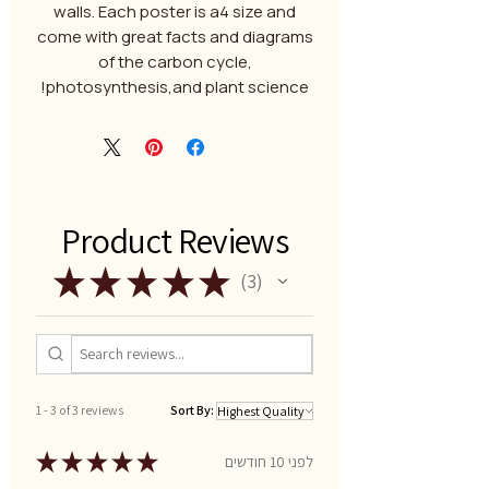
walls. Each poster is a4 size and
come with great facts and diagrams
of the carbon cycle,
photosynthesis,and plant science!
Product Reviews
★
★
★
★
★
3
3
1 - 3 of 3 reviews
Sort By:
★
★
★
★
★
לפני 10 חודשים