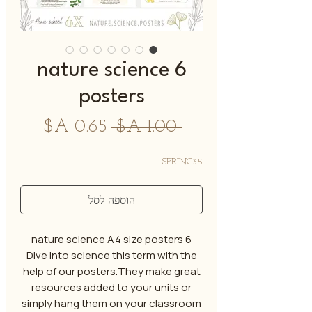
6 nature science
posters
מחיר
מחיר
 ‏1.00 ‏A$ 
רגיל
מבצע
SPRING35
הוספה לסל
6 nature science A4 size posters
Dive into science this term with the
help of our posters.They make great
resources added to your units or
simply hang them on your classroom