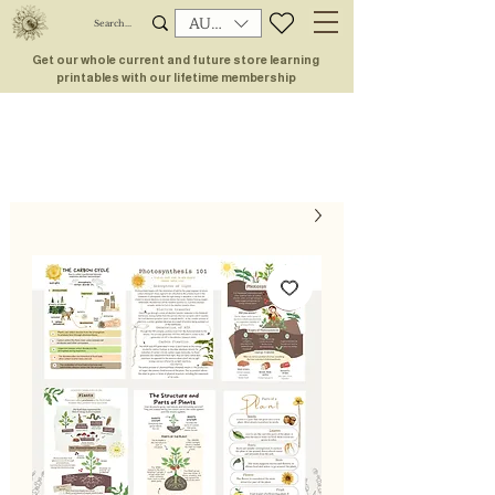
AUD (AU$)
Get our whole current and future store learning
printables with our lifetime membership