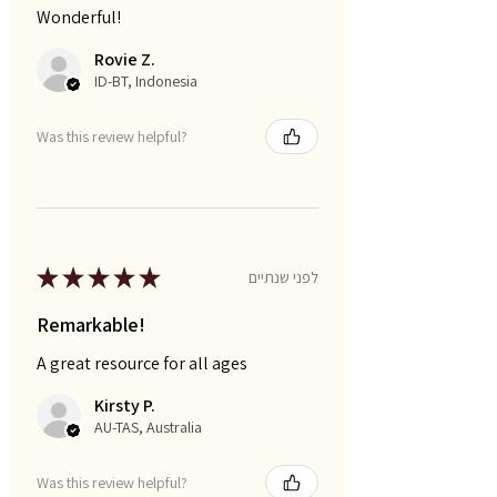
Wonderful!
Rovie Z.
ID-BT, Indonesia
Was this review helpful?
★
★
★
★
★
לפני שנתיים
Remarkable!
A great resource for all ages
Kirsty P.
AU-TAS, Australia
Was this review helpful?