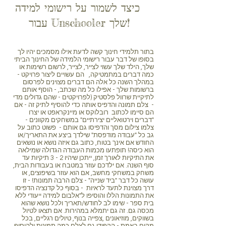
כיצד לשמור על רישומי למידה
עבור Unschooler שלך!
בתור תלמידי חינוך קשה לדעת אילו מסמכים יהיו לך
בסופו של דבר עבור רישומי הלמידה של החינוך הביתי
שלך, הילד שלך עשוי לצייר, לצייר, לרשום רשימות או
כמה דברים במתמטיקה,
הם עשויים ליצור פרויקט -
במהלך השנה כל אלה הם דברים מצוינים לפרסום
ברשומות שלך - אפילו כל מה שכתב, - הוסף אותם
לתיקיית שרוול פלסטיק (לפרויקטים - שהם גדולים מדי
-
צלם תמונה והדפיס אותה כדי להוסיף לתיק זה - אם
הם סיימו לכתוב
רובלוקס או מיינקראפט או יצרו
"דברים וירטואליים יצירתיים" במשחקים מקוונים -
צלמו צילום מסך והדפיסו גם אותם -
פשוט כתוב על
גב כל "עבודה מודפסת" שילדך ביצע את התאריך/או
החודש אם אינך בטוח, כתוב גם איזה נושא או נושאים
הוא כיסה! תופתעו מכמות העבודה הגדולה שמילאה
את התיקיות לאורך זמן, ייתכן שיהיו 2 - 3 תיקיות עד
סוף השנה. אם ילדכם עוזר במטבח או בעבודות הבית,
משחק במשחקי מחשב, אם הוא עוזר בשיפוצים, או
עושה כל דבר "ביד שנייה" - צלם הרבה תמונות! - זו
דרך מצוינת לתעד לראיות
- בסוף כל קדנציה הדפיסו
את התמונות הללו והוסיפו ל"אלבום למידה ייעודי ללא
בית ספר - שימו לב לחודש/תאריך ולכל נושא שהוא
מכסה גם. זה גם יתמלא במהירות. אם תצאו לטיול
בשווקים, מוזיאונים ,צפייה בנוף, טיולים רגליים, בכל