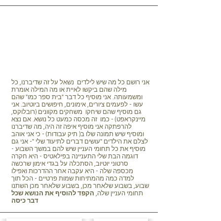
אני רושם כל מה שיש לילדים נשאל על זה שדיברנו, כל
מילה שהם ביקשו לאיית או מה המילה אומרת
ומשמעותה. אני מוסיף כל דבר "בית ספר כמו" שהם
עשו - לפעמים ציורים, אימונים, חיפושים ביוטיוב. אני
גם מוסיף שהם שיחקו משחקים מקוונים (רובלוקס,
מיינקראפט) - כמו זה מכסה כמעט כל נושא. אם נצא
להרפתקה אני מוסיף איפה זה היה, מה שדיברנו
ומוסיף שיש תמונה שלו ב( תיק עבודות) - כי אני אוהב
לצלם את הילדים "עושים דברים לתיעוד שלי "- אני גם
מוסיף את כל תחומי העניין שיש להם במשך השבוע -
דוגמה הבת שלי התעניינה בפילאטיס - היא חקרה
סרטוני יוטיוב, הסתכלה על בגדי אימון שרכשה
מכספה שלה - היא עקבה אחר ההדרכות ואפילו
למדה כמה מהמתיחות שמות פרטיים - הכל תוך
שבוע, בשבוע שלאחר מכן, בשבוע שלאחר מכן השתנו
תחומי העניין שלה,
הקפד להוסיף את הנושא שכל
דבר כיסה