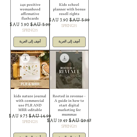
24x positive
Kids school
womanhood
planner with bonus
affirmative
resell rights
flashcards
سعر عادي
سعر البيع
سعر عادي
سعر البيع
SPRING35
SPRING35
أضِف إلى العربة
أضِف إلى العربة
kids nature journal
Rooted in revenue -
with commercial
A guide in how to
use PLR AND
start digital
MRR-editable
marketing for
mummas
سعر عادي
سعر البيع
سعر عادي
سعر البيع
SPRING35
SPRING35