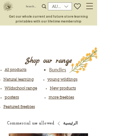
AUD (AU$)
Get our whole current and future store learning
printables with our lifetime membership
Shop our range
Bundles
All products
Natural learning
young wildlings
Wildschool range
New products
posters
more freebies
Featured freebies
الرئيسية
Commercial use allowed