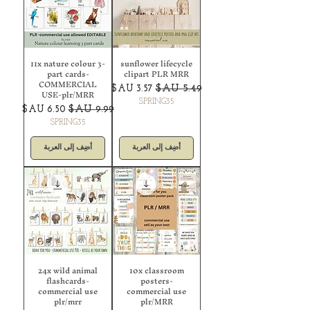
11x nature colour 3-
sunflower lifecycle
part cards-
clipart PLR MRR
COMMERCIAL
سعر عادي
سعر البيع
USE-plr/MRR
SPRING35
سعر عادي
سعر البيع
SPRING35
أضِف إلى العربة
أضِف إلى العربة
24x wild animal
10x classroom
flashcards-
posters-
commercial use
commercial use
plr/mrr
plr/MRR