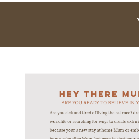
Hey there M
ARE YOU READY TO BELIEVE IN 
Are you sick and tired of living the rat race? dre
work life or searching for ways to create extra
because your a new stay at home Mum or embra
home-schooling Mum, but yean to start your o