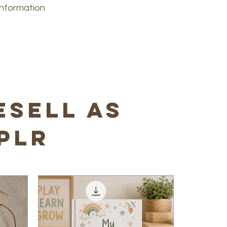
information
esell as
plr