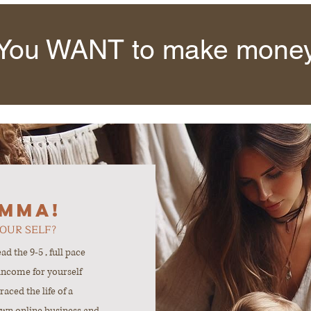
You WANT to make mone
umma!
YOUR SELF?
ad the 9-5 , full pace
 income for yourself
ced the life of a
wn online business and