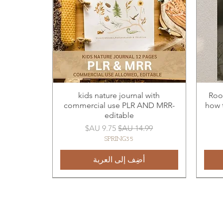
kids nature journal with
Root
commercial use PLR AND MRR-
how t
editable
سعر عادي
سعر البيع
SPRING35
أضِف إلى العربة