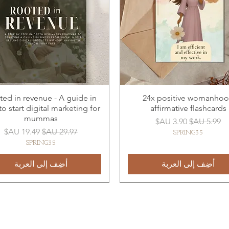
ed in revenue - A guide in
24x positive womanho
o start digital marketing for
affirmative flashcards
mummas
سعر عادي
سعر البيع
سعر عادي
سعر البيع
SPRING35
SPRING35
أضِف إلى العربة
أضِف إلى العربة