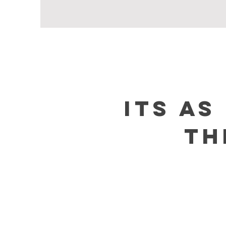
Its as
th