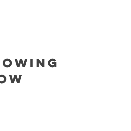
llowing
low