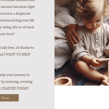
nd income becomes tight
ou have a desperate
 Mumma,living your life
, being able to sit back
your boss?
ially free, all thanks to
 and I WANT TO HELP
help your journey to
 by sourcing, creating
 get STARTED TODAY!
k Here