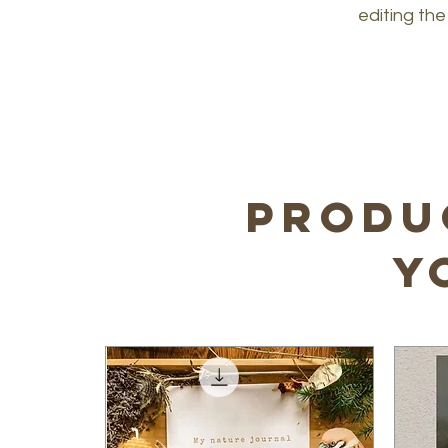
editing th
produ
y