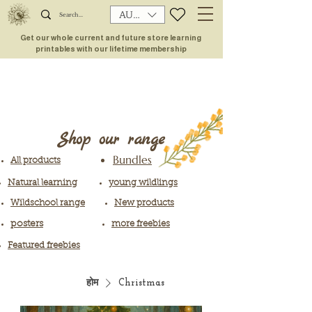
AUD (AU$)
Get our whole current and future store learning
printables with our lifetime membership
Shop our range
Bundles
All products
Natural learning
young wildlings
Wildschool range
New products
posters
more freebies
Featured freebies
होम
Christmas