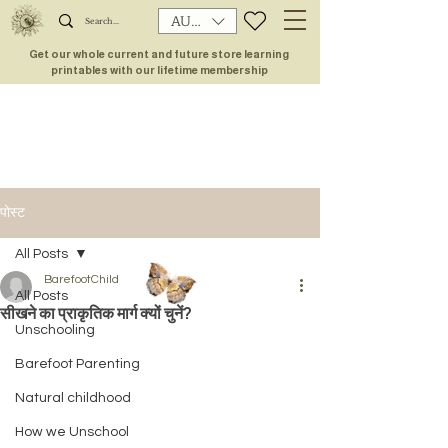
AUD (AU$)
Get our whole current and future store learning
printables with our lifetime membership
पोस्ट
All Posts
BarefootChild
All Posts
सीखने का प्राकृतिक मार्ग क्यों चुनें?
Unschooling
Barefoot Parenting
Natural childhood
How we Unschool