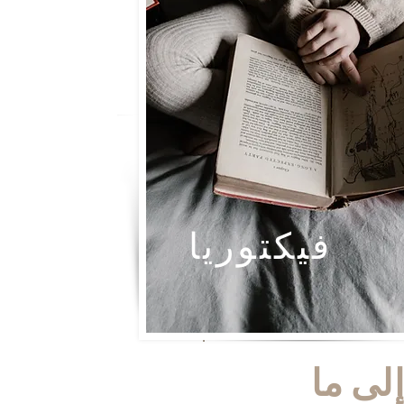
فيكتوريا
لى ما