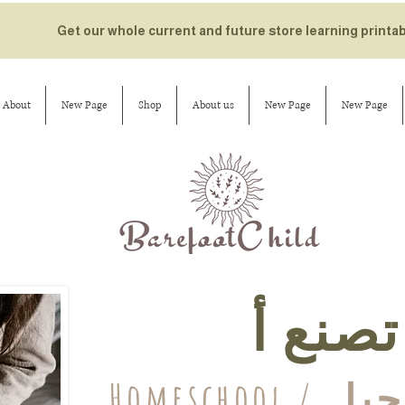
Get our whole current and future store learning printa
About
New Page
Shop
About us
New Page
New Page
صنع أ