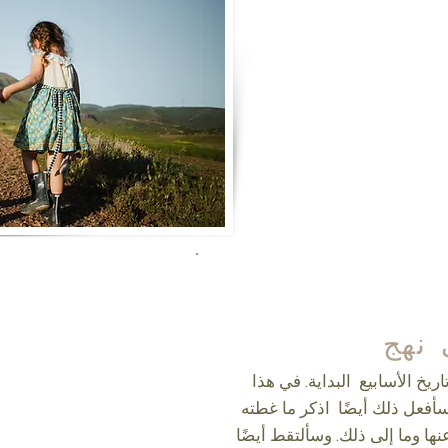
نهج
يخ الأسابيع البداية. في هذا
ذكر ما غطته kla. سأحتفظ بمجلد غلاف
ها وما إلى ذلك. وسألتقط أيضًا