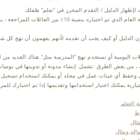
لإظهار الدليل / التقدم المحرز في "تعلم" طفلك
ياره بنسبة 10٪ من العائلات للمراجعة ، يمكنك ذلك
ون الدليل أو كيف يجب أن تقدمه لأنهم يفهمون أن نهج كل ش
ت اليومية أو تستخدم نهج "المدرسة مثل". هناك العديد من ا
 ، من بعض الطرق
تشمل: إنشاء مدونة أو تدوينها في يوميات
 وحفظ أي عينات عمل في مجلد أو يمكنك استخدام تسجيل ع
 التعلم
اط
ثال
الد ومثال