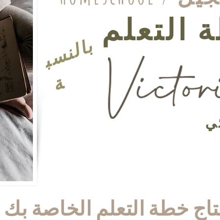
ب
ا
ل
ن
س
ب
ة
ي
تاج خطة التعلم الخاصة بك إ