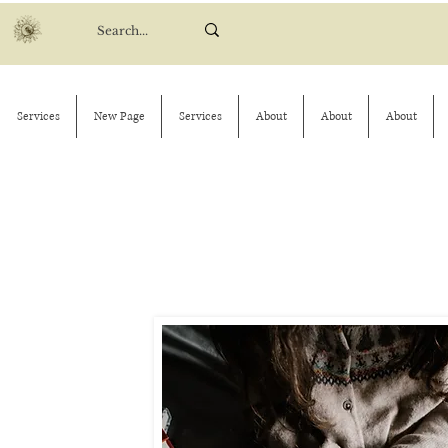
Services
New Page
Services
About
About
About