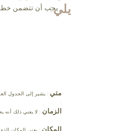
يلي:
يجب أن تتضمن خطة ا
متي
: يشير إلى الجدول الع
·
الزمان
: لا يعني ذلك أنه
المكان
: يعني المكان الذي