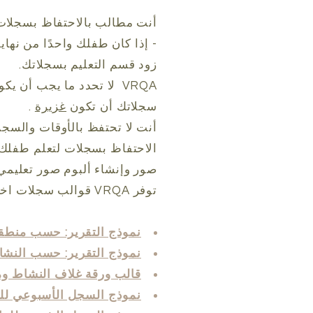
أنت مطالب بالاحتفاظ بسجلات 
- إذا كان طفلك واحدًا من نهاية العام الذي تم اخت
زود قسم التعليم بسجلاتك.
VRQA
لا تحدد ما يجب أن يك
سجلاتك أن تكون
غزيرة
.
أنت لا تحتفظ بالأوقات والسجلا
الاحتفاظ بسجلات لتعلم طفلك
صور وإنشاء ألبوم صور تعليمي
توفر VRQA قوالب سجلات اختيارية يمكنك اختيار استخدامها وتقديمها إذا تم اختيارك للمراجعة المدرجة أدناه:
نموذج التقرير: حسب منطقة
نموذج التقرير: حسب النش
قالب ورقة غلاف النشاط وم
نموذج السجل الأسبوعي للو