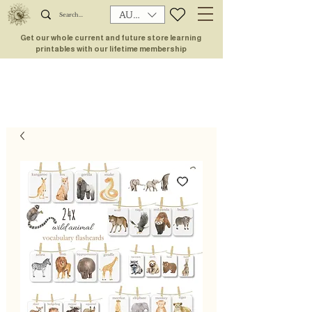
AUD (AU$)
Get our whole current and future store learning
printables with our lifetime membership