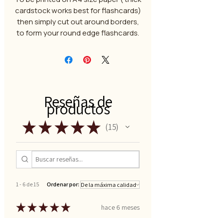
cardstock works best for flashcards)
then simply cut out around borders,
to form your round edge flashcards.
Reseñas de
productos
★
★
★
★
★
15
15
1 - 6 de 15
Ordenar por:
★
★
★
★
★
hace 6 meses