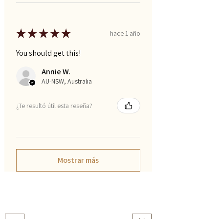
★
★
★
★
★
hace 1 año
You should get this!
Annie W.
AU-NSW, Australia
¿Te resultó útil esta reseña?
Mostrar más