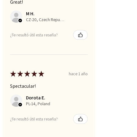
Great!
M H.
CZ-20, Czech Republic
¿Te resultó útil esta reseña?
★
★
★
★
★
hace 1 año
Spectacular!
Dorota E.
PL-14, Poland
¿Te resultó útil esta reseña?