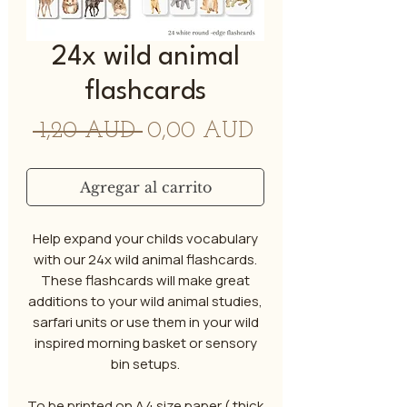
24x wild animal
flashcards
Precio
Precio
 1,20 AUD 
0,00 AUD
de
oferta
Agregar al carrito
Help expand your childs vocabulary
with our 24x wild animal flashcards.
These flashcards will make great
additions to your wild animal studies,
sarfari units or use them in your wild
inspired morning basket or sensory
bin setups.
To be printed on A4 size paper ( thick