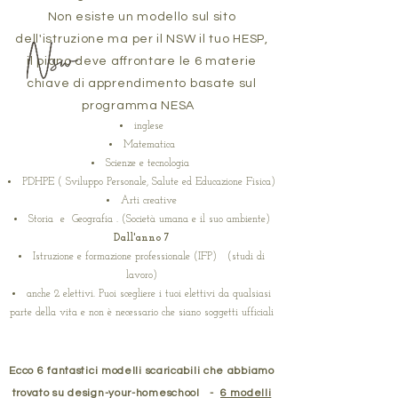
Non esiste un modello sul sito
dell'istruzione ma per il NSW il tuo HESP,
il piano deve affrontare le 6 materie
chiave di apprendimento basate sul
programma NESA
inglese
Matematica
Scienze e tecnologia
PDHPE (
Sviluppo Personale, Salute ed Educazione Fisica)
Arti creative
Storia
e
Geografia
. (Società umana e il suo ambiente)
Dall'anno 7
Istruzione e formazione professionale (IFP) (studi di
lavoro)
anche 2 elettivi. Puoi scegliere i tuoi elettivi da qualsiasi
parte della vita e non è necessario che siano soggetti ufficiali
Ecco 6 fantastici modelli scaricabili che abbiamo
trovato su design-your-homeschool
-
6 modelli