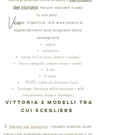
curriculum
Nelle scuole del Victoria usano il
del Victoria
ma per educare a casa
tu non devi ,
finchè
Copertina
le 8 aree chiave di
apprendimento puoi scegliere come
consegnarle
inglese
matematica
scienze (tra cui fisica, chimica e biologia)
Storia e geografia (scienze umane e sociali)
le arti
le lingue
PDHPE (salute ed educazione fisica)
Tecnologie (tecnologie dell'informazione e della
comunicazione, design e tecnologia.)
Vittoria
2 modelli tra
cui scegliere
1
basato sul soggetto
-
Questo modello aiuta
coloro che intendono seguire un curriculum o un