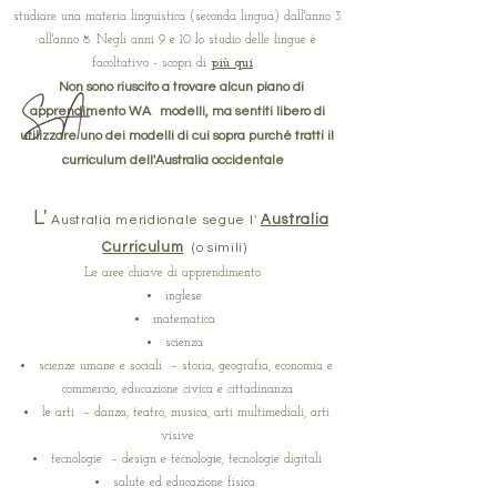
studiare una materia linguistica (seconda lingua) dall'anno 3
all'anno 8. Negli anni 9 e 10 lo studio delle lingue è
facoltativo - scopri di
più
qui
Non sono riuscito a trovare alcun piano di
apprendimento WA
modelli, ma sentiti libero di
utilizzare uno dei modelli di cui sopra purché tratti il
curriculum dell'Australia occidentale
L'
Australia
Australia meridionale segue l'
Curriculum
(o simili)
Le aree chiave di apprendimento
inglese
matematica
scienza
scienze umane e sociali
– storia, geografia, economia e
commercio, educazione civica e cittadinanza
le arti
– danza, teatro, musica, arti multimediali, arti
visive
tecnologie
– design e tecnologie, tecnologie digitali
salute ed educazione fisica