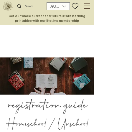
AUD (AU$)
Get our whole current and future store learning
printables with our lifetime membership