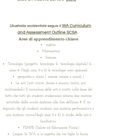
WA Curriculum
L'Australia occidentale segue il
and Assessment Outline SCSA
Aree di apprendimento chiave
inglese
Matematica
Scienza
Tecnologia (progetto tecnologia & tecnologia digitale) k -
anno 8 .Negli anni 9 e 10 le tecnologie sono opzionali
geografia e storia ( scienze umane e sociali )
Le arti (arti visive, danza e musica, teatro, arti
multimediali) Il curriculum delle arti è scritto sulla base del
fatto che tutti gli studenti studieranno almeno due materie
artistiche dalla scuola materna alla fine dell'anno 8. È un
requisito che gli studenti studiare una materia performativa e
una materia visiva.Negli anni 9 e 10 lo studio delle arti è
facoltativo.
PDHPE (Salute ed Educazione Fisica)
Lingue: In WA ci si aspetta che tuo figlio lo faccia