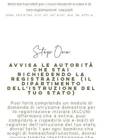
Web dei tuoi
stati
per i nuovi studenti a casa
e la
loro registrazione
requisiti
NSW
TAS
&
TAS
QLD
NT
VIC
&
VIC
WA
SA
ATTO
&
ATTO
Avvisa le autorità
che stai
richiedendo la
registrazione
(il
dipartimento
dell'istruzione del
tuo stato)
Puoi farlo compilando un modulo di
domanda di istruzione domestica per
la registrazione iniziale (ALCUNI
affermano che è online, puoi
compilarlo e rispedirlo via e-mail) al
registrar dell'istruzione del tuo stato,
dovrai farlo 1 per ogni bambino che
scegli di homeschool/unschool, dovrai
inviare tramite Identificazione che