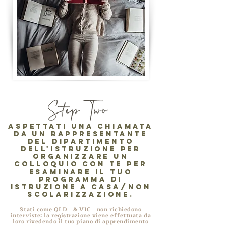
Aspettati una chiamata
da un rappresentante
del dipartimento
dell'istruzione per
organizzare un
colloquio con te per
esaminare il tuo
programma di
istruzione a casa/non
scolarizzazione.
Stati come QLD
& VIC
non
richiedono
interviste: la registrazione viene effettuata da
loro rivedendo il tuo piano di apprendimento