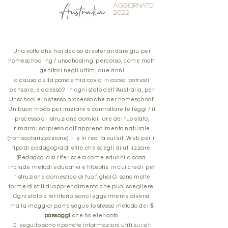
AGGIORNATO
2022
Una volta che hai deciso di voler andare giù per
homeschooling / unschooling
percorso,
come
molti
genitori negli ultimi due anni
a causa della
pandemia
covid in corso
potresti
pensare, e adesso?
In ogni stato dell'Australia, per
Unschool è lo stesso processo che per
homeschool'.
Un buon modo per iniziare è controllare le
leggi / il
processo di istruzione domiciliare del tuo stato,
rimarrai sorpreso dall'apprendimento naturale
(non scolarizzazione)
-
è in realtà sui siti Web per il
tipo di
pedagogia di stile che scegli di utilizzare.
(Pedagogia si riferisce a come educhi a casa.
Include metodi educativi e filosofie in cui credi
per
l'istruzione domestica di tuo figlio)
Ci sono molte
forme di
stili di apprendimento che puoi scegliere.
Ogni stato e
territorio
sono leggermente
diversi
5
ma la maggior parte
segue lo stesso metodo
dei
passaggi
che ho elencato.
Di seguito sono riportate informazioni utili
sui siti