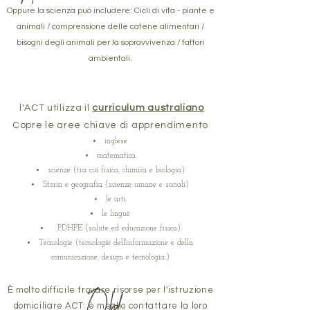
Oppure la scienza può includere: Cicli di vita - piante e
animali / comprensione delle catene alimentari /
bisogni degli animali per la sopravvivenza / fattori
ambientali.
l'ACT utilizza il
curriculum australiano
Copre le aree chiave di apprendimento
inglese
matematica
scienze (tra cui fisica, chimica e biologia)
Storia e geografia (scienze umane e sociali)
le arti
le lingue
PDHPE (salute ed educazione fisica)
Tecnologie (tecnologie dell'informazione e della
comunicazione, design e tecnologia.)
È molto difficile trovare risorse per l'istruzione
domiciliare ACT: è meglio contattare la loro